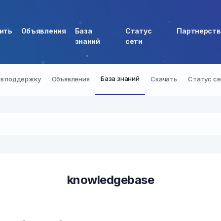
ить
Объявления
База
Статус
Партнерств
знаний
сети
База знаний
 в поддержку
Объявления
Скачать
Статус с
knowledgebase