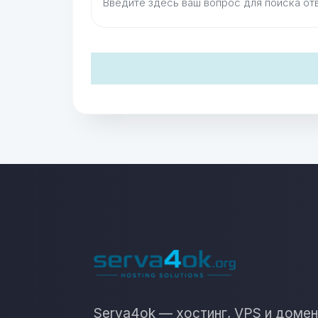
Serva4ok — хостинг, VPS и домен