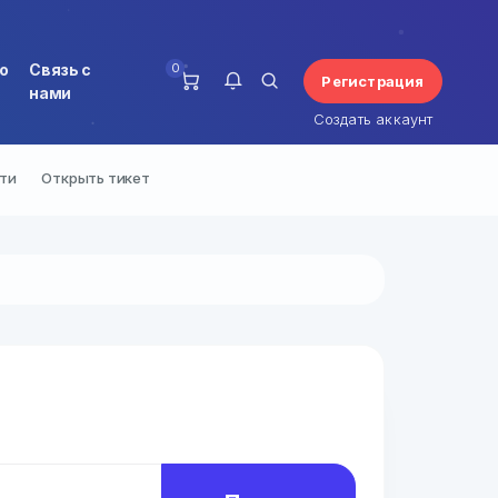
0
о
Связь с
Регистрация
нами
Создать аккаунт
ети
Открыть тикет
У вас нет уведомлений.